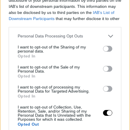
disclosure of your personal information by third parties on the
IAB’s list of downstream participants. This information may
also be disclosed by us to third parties on the
IAB’s List of
Downstream Participants
that may further disclose it to other
third parties.
Please note that this website/app uses one or more Google
Personal Data Processing Opt Outs
services and may gather and store information including but
not limited to your visit or usage behaviour. You may click to
I want to opt-out of the Sharing of my
personal data.
grant or deny consent to Google and its third-party tags to
Opted In
use your data for below specified purposes in below Google
consent section.
I want to opt-out of the Sale of my
Personal Data.
Opted In
I want to opt-out of processing my
Personal Data for Targeted Advertising.
Opted In
I want to opt-out of Collection, Use,
Retention, Sale, and/or Sharing of my
Personal Data that Is Unrelated with the
Purposes for which it was collected.
Opted Out