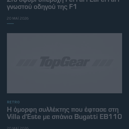
γνωστού οδηγού της F1
20 ΜΑΪ 2026
RETRO
© 2026 Topgear
Attica Media Online Network
H όμορφη συλλέκτης που έφτασε στη
Σχετικά με εμάς
Επικοινωνήστε μαζί μας
Villa d'Este με σπάνια Bugatti EB110
Διαφημιστείτε
Όροι Χρήσης - Πολιτική Απορρήτου
20 ΜΑΪ 2026