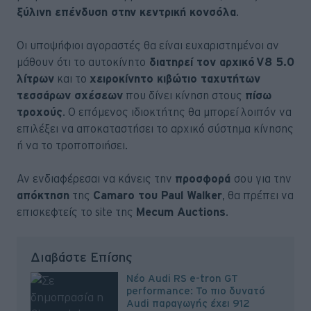
ξύλινη επένδυση στην κεντρική κονσόλα
.
Οι υποψήφιοι αγοραστές θα είναι ευχαριστημένοι αν
μάθουν ότι το αυτοκίνητο
διατηρεί τον αρχικό V8 5.0
λίτρων
και το
χειροκίνητο κιβώτιο ταχυτήτων
τεσσάρων σχέσεων
που δίνει κίνηση στους
πίσω
τροχούς
. Ο επόμενος ιδιοκτήτης θα μπορεί λοιπόν να
επιλέξει να αποκαταστήσει το αρχικό σύστημα κίνησης
ή να το τροποποιήσει.
Αν ενδιαφέρεσαι να κάνεις την
προσφορά
σου για την
απόκτηση
της
Camaro του Paul Walker
, θα πρέπει να
επισκεφτείς το site της
Mecum Auctions
.
Διαβάστε Επίσης
Νέο Audi RS e-tron GT
performance: Το πιο δυνατό
Audi παραγωγής έχει 912