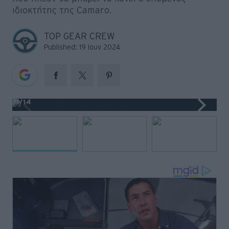
Big Reads
ιδιοκτήτης της Camaro.
Retro
TOP GEAR CREW
Published: 19 Ιουν 2024
Moto
Gaming
Συνεντεύξεις
1
/14