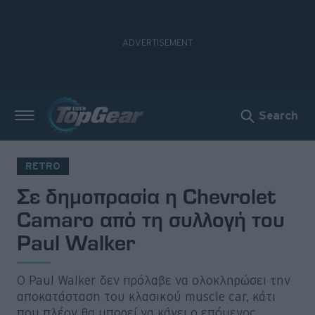
Search
Νέα
Δοκιμές
RETRO
Σε δημοπρασία η Chevrolet
Electric
Camaro από τη συλλογή του
Motorsport
Paul Walker
Άποψη
Ο Paul Walker δεν πρόλαβε να ολοκληρώσει την
Viral
αποκατάσταση του κλασικού muscle car, κάτι
που πλέον θα μπορεί να κάνει ο επόμενος