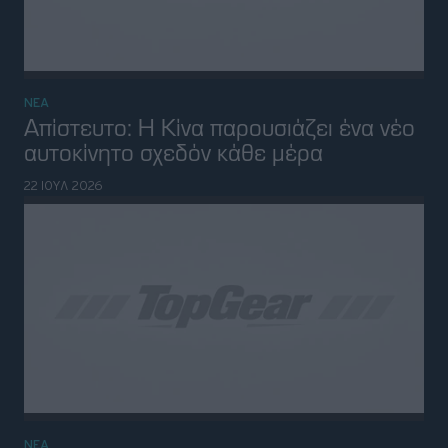
ΝΕΑ
Denza BAO 5: Το premium plug-in
hybrid SUV των 544 ίππων έρχεται
στην Ευρώπη
14 ΙΟΥΛ 2026