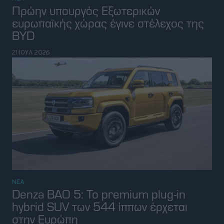
ΝΕΑ
Η Toyota έφερε τη νέα γενιά κοντά στις
τεχνολογίες του αύριο μέσα από το
EKO Ράλλυ Ακρόπολις
11 ΙΟΥΛ 2026