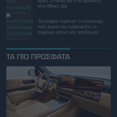
ΤΑ ΠΙΟ ΠΡΟΣΦΑΤΑ
ΝΕΑ
Δείτε το νέο Zeekr 9X-plug-in υβριδικό
SUV με 897 υπερπολυτελείς ίππους
29 ΙΟΥΛ 2026