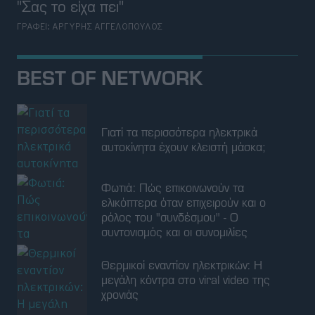
Γιατί τα περισσότερα ηλεκτρικά
αυτοκίνητα έχουν κλειστή μάσκα;
Φωτιά: Πώς επικοινωνούν τα
ελικόπτερα όταν επιχειρούν και ο
ρόλος του "συνδέσμου" - Ο
συντονισμός και οι συνομιλίες
Θερμικοί εναντίον ηλεκτρικών: Η
μεγάλη κόντρα στο viral video της
χρονιάς
Σύγκρουση ελικοπτέρων στην Ψάθα:
Υπήρχε και τρίτο ελικόπτερο στον
σχηματισμό - Πού επικεντρώνονται οι
έρευνες
Οι νέες designer τσάντες που αξίζει
να γνωρίσετε | 12 σχέδια που
αναμένεται να γίνουν best seller