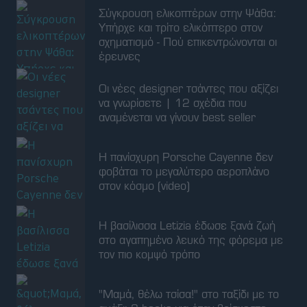
Η πανίσχυρη Porsche Cayenne δεν
φοβάται το μεγαλύτερο αεροπλάνο
στον κόσμο (video)
Η βασίλισσα Letizia έδωσε ξανά ζωή
στο αγαπημένο λευκό της φόρεμα με
τον πιο κομψό τρόπο
"Μαμά, θέλω τσίσα!" στο ταξίδι με το
αμάξι: 3 hacks για όταν βρίσκεστε
στην Εθνική οδό
"Εκτροφείο τεράτων": Η επιστροφή
ενός έργου που καθρεφτίζει τη
σύγχρονη αστική μας αποξένωση