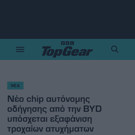
Νέα
Δοκιμές
Electric
Motorsport
ΝΕΑ
Nέο chip αυτόνομης
Άποψη
οδήγησης από την BYD
Viral
υπόσχεται εξαφάνιση
τροχαίων ατυχήματων
Big Reads