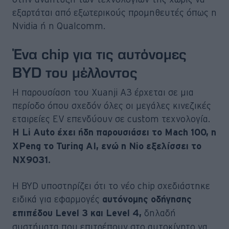
εξαρτάται από εξωτερικούς προμηθευτές όπως η
Nvidia ή η Qualcomm.
Ένα chip για τις αυτόνομες
BYD του μέλλοντος
Η παρουσίαση του Xuanji A3 έρχεται σε μια
περίοδο όπου σχεδόν όλες οι μεγάλες κινεζικές
εταιρείες EV επενδύουν σε custom τεχνολογία.
Η Li Auto έχει ήδη παρουσιάσει το Mach 100, η
XPeng το Turing AI, ενώ η Nio εξελίσσει το
NX9031.
Η BYD υποστηρίζει ότι το νέο chip σχεδιάστηκε
ειδικά για εφαρμογές
αυτόνομης οδήγησης
δηλαδή
επιπέδου Level 3 και Level 4,
συστήματα που επιτρέπουν στο αυτοκίνητο να