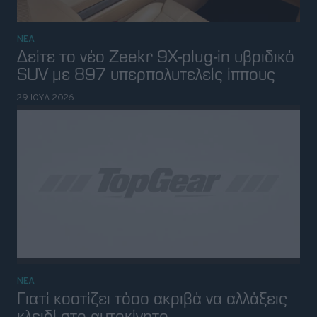
ΝΕΑ
Γιατί κοστίζει τόσο ακριβά να αλλάξεις
κλειδί στο αυτοκίνητο
26 ΙΟΥΛ 2026
ΝΕΑ
Ο Musk αμφισβητεί τα ανθρωποειδή
ρομπότ του ανταγωνισμού-"τα βίντεο