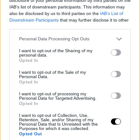
disclosure of your personal information by third parties on the
IAB’s list of downstream participants. This information may
also be disclosed by us to third parties on the
IAB’s List of
Downstream Participants
that may further disclose it to other
third parties.
Please note that this website/app uses one or more Google
Personal Data Processing Opt Outs
services and may gather and store information including but
not limited to your visit or usage behaviour. You may click to
I want to opt-out of the Sharing of my
personal data.
grant or deny consent to Google and its third-party tags to
Opted In
use your data for below specified purposes in below Google
consent section.
I want to opt-out of the Sale of my
Personal Data.
Opted In
I want to opt-out of processing my
Personal Data for Targeted Advertising.
Opted In
I want to opt-out of Collection, Use,
Retention, Sale, and/or Sharing of my
Personal Data that Is Unrelated with the
Purposes for which it was collected.
Opted Out