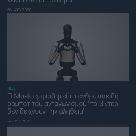
δεν δείχνουν την αλήθεια"
24 ΙΟΥΛ 2026
ΝΕΑ
Fake το video με την νταλίκα χωρίς
καμπίνα και οδηγό
23 ΙΟΥΛ 2026
ΝΕΑ
Απίστευτο: Η Κίνα παρουσιάζει ένα νέο
αυτοκίνητο σχεδόν κάθε μέρα
22 ΙΟΥΛ 2026