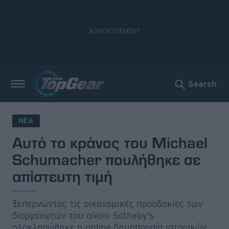
Search
Νέα
Δοκιμές
ΝΕΑ
Αυτό το κράνος του Michael
Electric
Schumacher πουλήθηκε σε
Motorsport
απίστευτη τιμή
Άποψη
Ξεπερνώντας τις οικονομικές προσδοκίες των
Viral
διοργανωτών του οίκου Sotheby's
ολοκληρώθηκε η online δημοπρασία ιστορικών