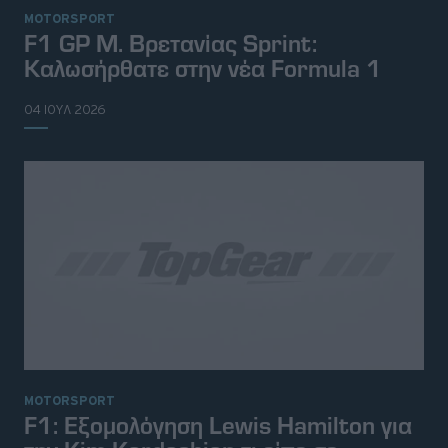
MOTORSPORT
F1 GP Μ. Βρετανίας Sprint:
Καλωσήρθατε στην νέα Formula 1
04 ΙΟΥΛ 2026
© 2026 Topgear
Attica Media Online Network
Σχετικά με εμάς
Επικοινωνήστε μαζί μας
MOTORSPORT
Διαφημιστείτε
Όροι Χρήσης - Πολιτική Απορρήτου
F1: Εξομολόγηση Lewis Hamilton για