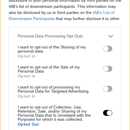
disclosure of your personal information by third parties on the
IAB’s list of downstream participants. This information may
also be disclosed by us to third parties on the
IAB’s List of
Downstream Participants
that may further disclose it to other
third parties.
Please note that this website/app uses one or more Google
Personal Data Processing Opt Outs
services and may gather and store information including but
not limited to your visit or usage behaviour. You may click to
I want to opt-out of the Sharing of my
personal data.
grant or deny consent to Google and its third-party tags to
Opted In
use your data for below specified purposes in below Google
consent section.
I want to opt-out of the Sale of my
Personal Data.
Opted In
I want to opt-out of processing my
Personal Data for Targeted Advertising.
Opted In
I want to opt-out of Collection, Use,
Retention, Sale, and/or Sharing of my
Personal Data that Is Unrelated with the
Purposes for which it was collected.
Opted Out