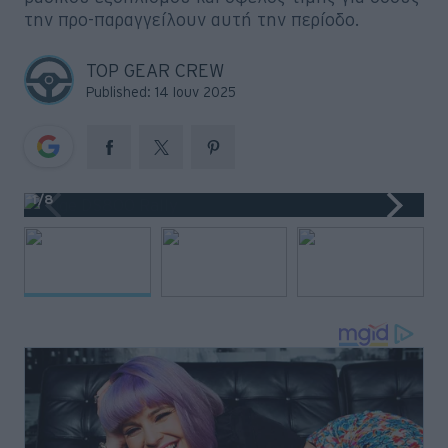
Big Reads
την προ-παραγγείλουν αυτή την περίοδο.
Retro
TOP GEAR CREW
Published: 14 Ιουν 2025
Moto
Gaming
Συνεντεύξεις
1
/8