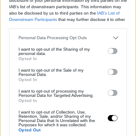
disclosure of your personal information by third parties on the
IAB’s list of downstream participants. This information may
also be disclosed by us to third parties on the
IAB’s List of
Downstream Participants
that may further disclose it to other
third parties.
Please note that this website/app uses one or more Google
Personal Data Processing Opt Outs
services and may gather and store information including but
not limited to your visit or usage behaviour. You may click to
I want to opt-out of the Sharing of my
personal data.
grant or deny consent to Google and its third-party tags to
Opted In
use your data for below specified purposes in below Google
consent section.
I want to opt-out of the Sale of my
Personal Data.
Opted In
I want to opt-out of processing my
Personal Data for Targeted Advertising.
Opted In
I want to opt-out of Collection, Use,
Retention, Sale, and/or Sharing of my
Personal Data that Is Unrelated with the
Purposes for which it was collected.
Opted Out