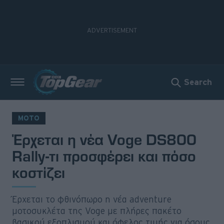
Search
Νέα
Δοκιμές
MOTO
Έρχεται η νέα Voge DS800
Electric
Rally-τι προσφέρει και πόσο
Motorsport
κοστίζει
Άποψη
Έρχεται το φθινόπωρο η νέα adventure
Viral
μοτοσυκλέτα της Voge με πλήρες πακέτο
βασικού εξοπλισμού και όφελος τιμής για όσους