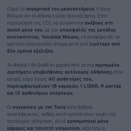
Παρά τα
συγκριτικά του μειονεκτήματα
, η Sony
δήλωσε ότι το Afeela 1 είναι τεχνικά άρτιο. Στην
παρουσίαση της CES, το αυτοκίνητο
ανέβηκε στη
σκηνή μόνο του
, με τον
επικεφαλής της μονάδας
κινητικότητας, Yasuhide Mizuno,
να αναφέρει ότι το
μοντέλο είναι σχεδόν έτοιμο μετά από
λιγότερο από
δύο χρόνια εξέλιξης
.
Το Afeela 1 θα διαθέτει μερικά από τα πιο
προηγμένα
συστήματα υποβοήθησης αυτόνομης οδήγησης
στην
αγορά, χάρη στους
40 αισθητήρες του,
περιλαμβανομένων 18 καμερών, 1 LIDAR, 9 ραντάρ
και 12 αισθητήρων υπερήχων.
Οι
συγκρίσεις με την Tesla
είναι βέβαια
αναπόφευκτες, καθώς αυτή ηγείται στον τομέα της
αυτόνομης οδήγησης, αλλά
χρησιμοποιεί μόνο
κάμερες και τεχνητή νοημοσύνη
, κάτι που οι