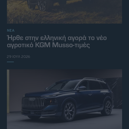
ΝΕΑ
Ήρθε στην ελληνική αγορά το νέο
αγροτικό KGM Musso-τιμές
29 ΙΟΥΛ 2026
© 2026 Topgear
Attica Media Online Network
Σχετικά με εμάς
Επικοινωνήστε μαζί μας
Διαφημιστείτε
Όροι Χρήσης - Πολιτική Απορρήτου