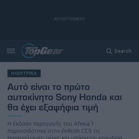
Search
Νέα
Δοκιμές
ΗΛΕΚΤΡΙΚΑ
Αυτό είναι το πρώτο
Electric
αυτοκίνητο Sony Honda και
Motorsport
θα έχει εξαψήφια τιμή
Άποψη
Η έκδοση παραγωγής του Afeela 1
Viral
παρουσιάστηκε στην έκθεση CES τις
προηγούμενες μέρες και υπόσχεται κορυφαία