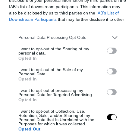
disclosure of your personal information by third parties on the
Επιστήμονες έφτιαξαν
IAB’s list of downstream participants. This information may
μπαταρία ηλεκτρικού
also be disclosed by us to third parties on the
IAB’s List of
αυτοκινήτου που σβήνει την
Downstream Participants
that may further disclose it to other
φωτιά
third parties.
Please note that this website/app uses one or more Google
Personal Data Processing Opt Outs
services and may gather and store information including but
not limited to your visit or usage behaviour. You may click to
I want to opt-out of the Sharing of my
personal data.
grant or deny consent to Google and its third-party tags to
Tags
Opted In
use your data for below specified purposes in below Google
consent section.
CES 2025
SONY
I want to opt-out of the Sale of my
Personal Data.
Opted In
ΗΛΕΚΤΡΙΚΟ ΑΥΤΟΚΙΝΗΤΟ
ΝΕΟ ΜΟΝΤΕΛΟ
I want to opt-out of processing my
Personal Data for Targeted Advertising.
Opted In
I want to opt-out of Collection, Use,
Retention, Sale, and/or Sharing of my
Personal Data that Is Unrelated with the
Purposes for which it was collected.
Opted Out
READ NEXT