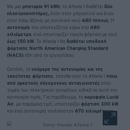
Με μια
μπαταρία 91 kWh
, το Afeela 1 διαθέτει
δύο
ηλεκτροκινητήρες,
έναν στον μπροστινό και έναν
στον πίσω άξονα, με συνολική ισχύ
480 ίππους
. Η
αυτονομία
του υπολογίζεται γύρω στα
480
χιλιόμετρα
, ενώ υποστηρίζει ταχεία φόρτιση με ισχύ
έως 150 kW
. Το Afeela 1 θα
διαθέτει υποδοχή
φόρτισης North American Charging Standard
(NACS)
ήδη από το εργοστάσιο.
Ωστόσο, τα
νούμερα της αυτονομίας και της
ταχύτητας φόρτισης
, τοποθετούν το Afeela 1
πίσω
από αρκετούς σύγχρονους ανταγωνιστές
στον
τομέα των ηλεκτρικών οχημάτων, ειδικά σε αυτή την
κατηγορία τιμής. Για παράδειγμα, το
κορυφαίο
Lucid
Air
, με παρόμοια τιμή, υποστηρίζει
φόρτιση 300 kW
και έχει αυτονομία τουλάχιστον
670 χιλιομέτρων.