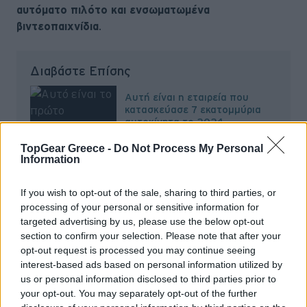
αυτόματο πιλότο και ενσωματωμένα
βιντεοπαιχνίδια
.
Διαβάστε Επίσης
Αυτή είναι η εταιρεία που
κατασκεύασε 7 εκατομμύρια
αυτοκίνητα το 2024
TopGear Greece -
Do Not Process My Personal
Information
Διαβάστε Επίσης
If you wish to opt-out of the sale, sharing to third parties, or
processing of your personal or sensitive information for
Αυτό είναι το νέο Hyundai
targeted advertising by us, please use the below opt-out
-πήρε το όνομά του από την
Κρήτη
section to confirm your selection. Please note that after your
opt-out request is processed you may continue seeing
interest-based ads based on personal information utilized by
us or personal information disclosed to third parties prior to
your opt-out. You may separately opt-out of the further
Διαβάστε Επίσης