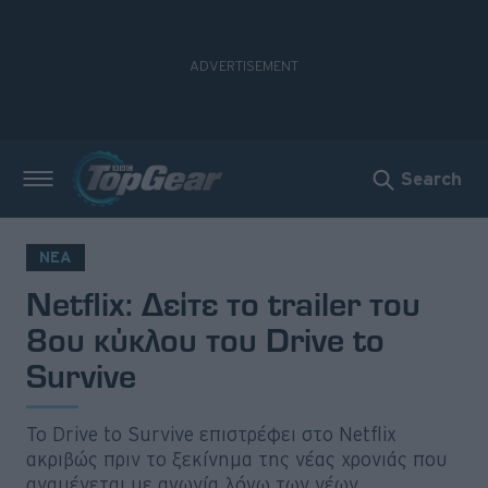
Search
Νέα
Δοκιμές
ΝΕΑ
Netflix: Δείτε το trailer του
Electric
8ου κύκλου του Drive to
Motorsport
Survive
Άποψη
Το Drive to Survive επιστρέφει στο Netflix
Viral
ακριβώς πριν το ξεκίνημα της νέας χρονιάς που
αναμένεται με αγωνία λόγω των νέων