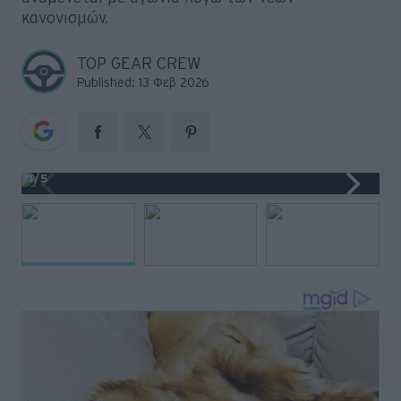
Big Reads
κανονισμών.
Retro
TOP GEAR CREW
Published: 13 Φεβ 2026
Moto
Gaming
Συνεντεύξεις
1
/5