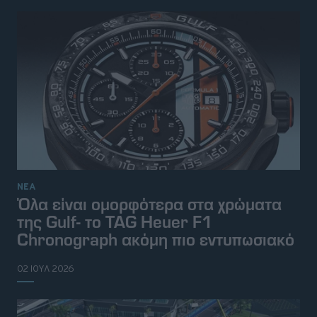
ΝΕΑ
Όλα είναι ομορφότερα στα χρώματα
της Gulf- το TAG Heuer F1
Chronograph ακόμη πιο εντυπωσιακό
© 2026 Topgear
Attica Media Online Network
02 ΙΟΥΛ 2026
Σχετικά με εμάς
Επικοινωνήστε μαζί μας
Διαφημιστείτε
Όροι Χρήσης - Πολιτική Απορρήτου