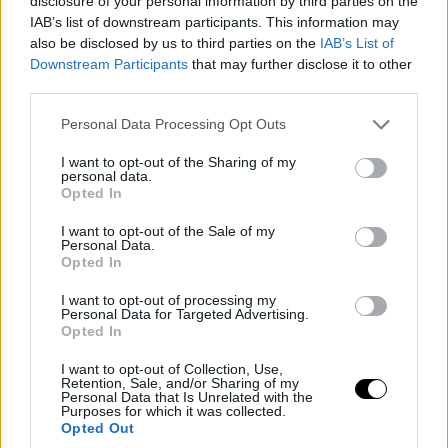
disclosure of your personal information by third parties on the
IAB’s list of downstream participants. This information may
also be disclosed by us to third parties on the
IAB’s List of
Downstream Participants
that may further disclose it to other
third parties.
Please note that this website/app uses one or more Google
Personal Data Processing Opt Outs
services and may gather and store information including but
not limited to your visit or usage behaviour. You may click to
I want to opt-out of the Sharing of my
personal data.
grant or deny consent to Google and its third-party tags to
Opted In
use your data for below specified purposes in below Google
consent section.
I want to opt-out of the Sale of my
Personal Data.
Opted In
I want to opt-out of processing my
Personal Data for Targeted Advertising.
Opted In
I want to opt-out of Collection, Use,
Retention, Sale, and/or Sharing of my
Personal Data that Is Unrelated with the
Purposes for which it was collected.
Opted Out